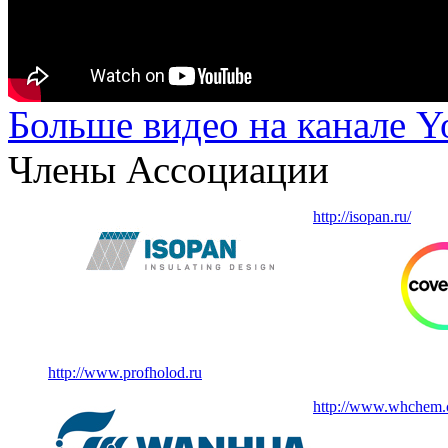
Больше видео на канале 
Члены Ассоциации
http://isopan.ru/
http://www.profholod.ru
http://www.whchem.