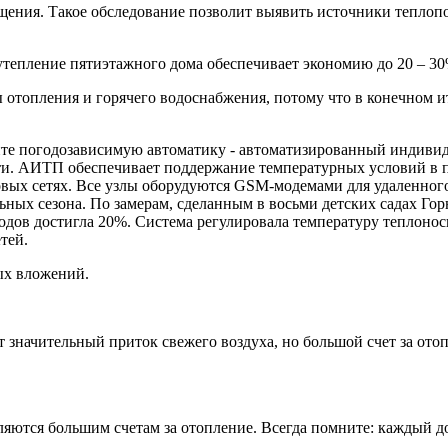
ения. Такое обследование позволит выявить источники теплопо
, утепление пятиэтажного дома обеспечивает экономию до 20 – 30
ы отопления и горячего водоснабжения, потому что в конечном и
ите погодозависимую автоматику - автоматизированный индиви
ти. АИТП обеспечивает поддержание температурных условий в п
вых сетях. Все узлы оборудуются GSM-модемами для удаленного
ьных сезона. По замерам, сделанным в восьми детских садах Го
одов достигла 20%. Система регулировала температуру теплонос
тей.
ых вложений.
т значительный приток свежего воздуха, но большой счет за ото
ляются большим счетам за отопление. Всегда помните: каждый 