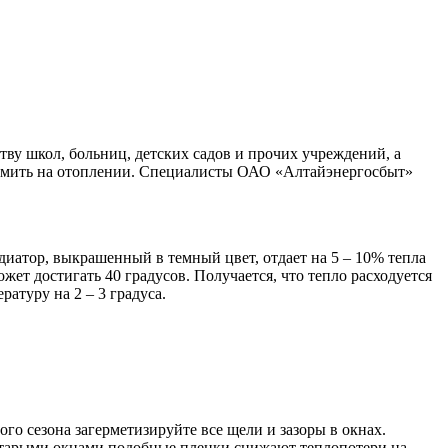
ву школ, больниц, детских садов и прочих учреждений, а
номить на отоплении. Специалисты ОАО «Алтайэнергосбыт»
диатор, выкрашенный в темный цвет, отдает на 5 – 10% тепла
ет достигать 40 градусов. Получается, что тепло расходуется
атуру на 2 – 3 градуса.
го сезона загерметизируйте все щели и зазоры в окнах.
 старыми окнами подобные пленки снижают теплопотери на