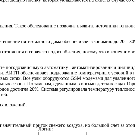
ения. Такое обследование позволит выявить источники теплопо
, утепление пятиэтажного дома обеспечивает экономию до 20 – 30
ы отопления и горячего водоснабжения, потому что в конечном и
ите погодозависимую автоматику - автоматизированный индиви
ти. АИТП обеспечивает поддержание температурных условий в п
вых сетях. Все узлы оборудуются GSM-модемами для удаленного
ьных сезона. По замерам, сделанным в восьми детских садах Го
одов достигла 20%. Система регулировала температуру теплонос
тей.
ых вложений.
т значительный приток свежего воздуха, но большой счет за ото
Логин: