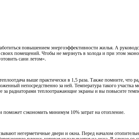
заботиться повышением энергоэффективности жилья. А руководст
своих помещений. Чтобы не мерзнуть в холода и при этом эко
готовить сани летом».
плоотдача выше практически в 1,5 раза. Также помните, что ра
женный непосредственно за ней. Температура такого участка мож
е за радиаторами теплоотражающие экраны и вы повысите темпер
 и поможет сэкономить минимум 10% затрат на отопление.
зывают негерметичные двери и окна. Перед началом отопительно
ерегающую пленку, которая укладывается на окна. В случае со