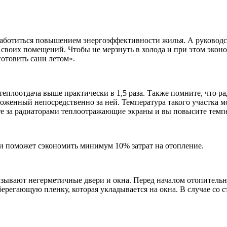
заботиться повышением энергоэффективности жилья. А руководст
своих помещений. Чтобы не мерзнуть в холода и при этом эко
готовить сани летом».
плоотдача выше практически в 1,5 раза. Также помните, что ра
женный непосредственно за ней. Температура такого участка мож
е за радиаторами теплоотражающие экраны и вы повысите темпер
 и поможет сэкономить минимум 10% затрат на отопление.
зывают негерметичные двери и окна. Перед началом отопительно
ерегающую пленку, которая укладывается на окна. В случае со