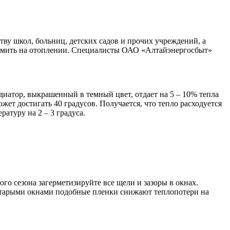
ву школ, больниц, детских садов и прочих учреждений, а
номить на отоплении. Специалисты ОАО «Алтайэнергосбыт»
диатор, выкрашенный в темный цвет, отдает на 5 – 10% тепла
ет достигать 40 градусов. Получается, что тепло расходуется
атуру на 2 – 3 градуса.
го сезона загерметизируйте все щели и зазоры в окнах.
 старыми окнами подобные пленки снижают теплопотери на