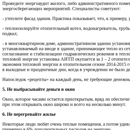
Проведите энергоаудит жилого, либо административного помещ
энергосберегающих мероприятий. Специалисты советуют:
- утеплите фасад здания. Практика показывает, что, к примеру
- теплоизолируйте отопительный котел, водонагреватель, труб
подвал;
- в многоквартирном доме, административном здании установ
устанавливаемый на вводе в здание, принимающее тепло из се
согласование и стабилизацию гидравлических режимов в тепло
тепловой энергии установка АИТП окупается за 1 – 2 отопител
экономия тепловой энергии в отопительном сезоне 2014-2015 г
в выходные и праздничные дни, когда в учреждении не было де
Напоследок «рецепты» на каждый день, не требующие денежн
5. Не выбрасывайте деньги в окно
Окно, которое часами остается приоткрытым, вряд ли обеспечи
при этом открывать окно широко и всего на несколько минут.
6. Не перегревайте жилье
Некоторые люди любят очень теплые помещения, а потом удив
примерно в 6% дополнительных расходов на энергию.