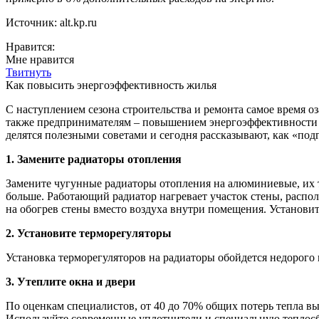
Источник: alt.kp.ru
Нравится:
Мне нравится
Твитнуть
Как повысить энергоэффективность жилья
С наступлением сезона строительства и ремонта самое время о
также предпринимателям – повышением энергоэффективности 
делятся полезными советами и сегодня рассказывают, как «под
1. Замените радиаторы отопления
Замените чугунные радиаторы отопления на алюминиевые, их те
больше. Работающий радиатор нагревает участок стены, располо
на обогрев стены вместо воздуха внутри помещения. Установит
2. Установите терморегуляторы
Установка терморегуляторов на радиаторы обойдется недорого
3. Утеплите окна и двери
По оценкам специалистов, от 40 до 70% общих потерь тепла вы
Используйте современные уплотнители и специальную теплосб